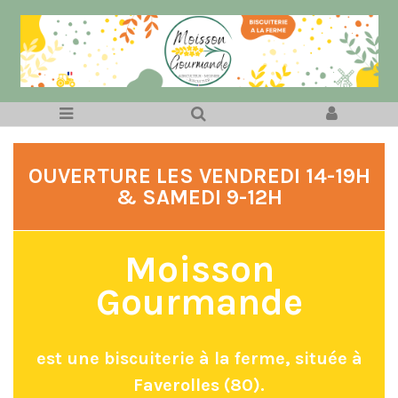
OUVERTURE LES VENDREDI 14-19H
& SAMEDI 9-12H
Moisson
Gourmande
est une biscuiterie à la ferme, située à
Faverolles (80).