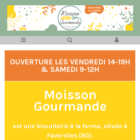
OUVERTURE LES VENDREDI 14-19H
& SAMEDI 9-12H
Moisson
Gourmande
est une biscuiterie à la ferme, située à
Faverolles (80).